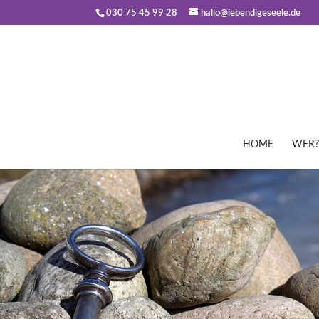
030 75 45 99 28
hallo@lebendigeseele.de
HOME
WER?