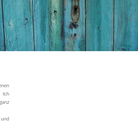
enen
 Ich
 ganz
 und