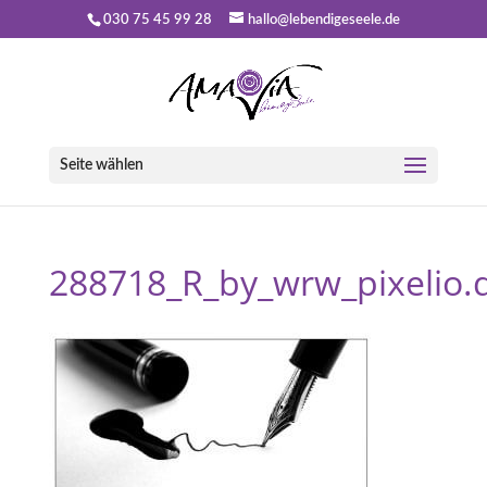
030 75 45 99 28
hallo@lebendigeseele.de
Seite wählen
288718_R_by_wrw_pixelio.