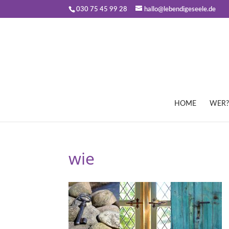
030 75 45 99 28
hallo@lebendigeseele.de
HOME
WER?
wie