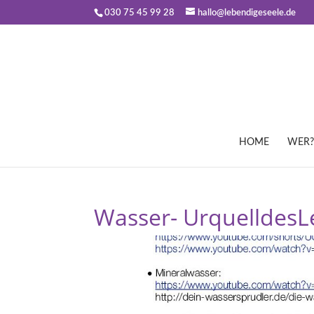
030 75 45 99 28
hallo@lebendigeseele.de
HOME
WER?
Wasser- Urquelldes