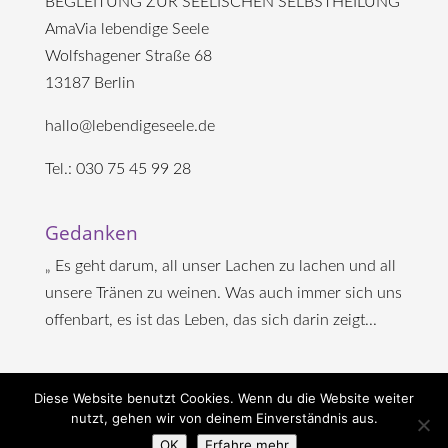
BEGLEITUNG ZUR SEELISCHEN SELBSTHEILUNG
AmaVia lebendige Seele
Wolfshagener Straße 68
13187 Berlin
hallo@lebendigeseele.de
Tel.: 030 75 45 99 28
Gedanken
„ Es geht darum, all unser Lachen zu lachen und all
unsere Tränen zu weinen. Was auch immer sich uns
offenbart, es ist das Leben, das sich darin zeigt...
Diese Website benutzt Cookies. Wenn du die Website weiter
nutzt, gehen wir von deinem Einverständnis aus.
OK
Erfahre mehr
Copyright Amavia - lebendige Seele