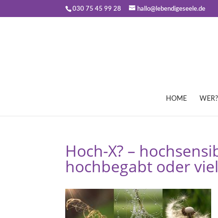
030 75 45 99 28
hallo@lebendigeseele.de
HOME
WER?
Hoch-X? – hochsensib
hochbegabt oder vie