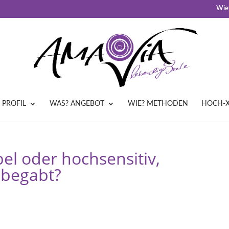
Wiev
 PROFIL
WAS? ANGEBOT
WIE? METHODEN
HOCH-X
el oder hochsensitiv,
lbegabt?