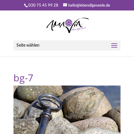
030 75 45 99 28
hallo@lebendigeseele.de
Seite wählen
bg-7